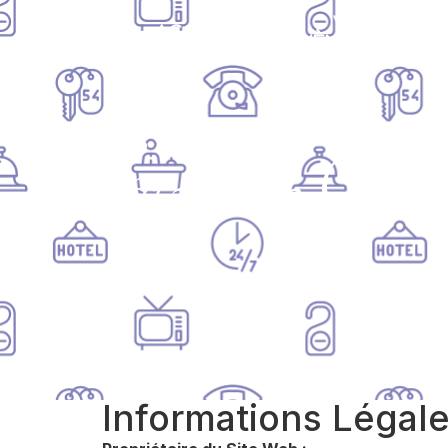
VOS
FR
ACCUEIL
ÉVÈNEMENTS
Château de Cham
Informations Légal