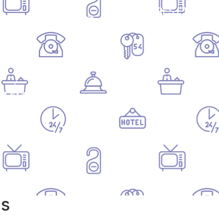
NOS
OFFRES ET
HÉBERGEMENTS
SERVICES
biers
es