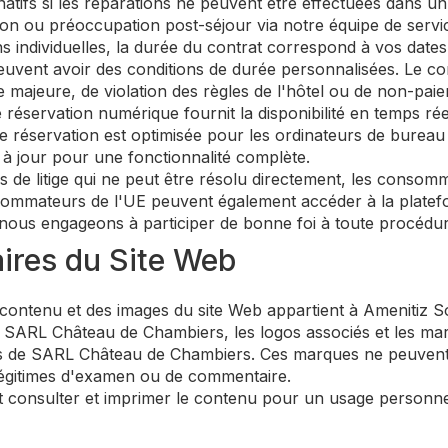
tifs si les réparations ne peuvent être effectuées dans un
on ou préoccupation post-séjour via notre équipe de servic
s individuelles, la durée du contrat correspond à vos date
peuvent avoir des conditions de durée personnalisées. Le co
e majeure, de violation des règles de l'hôtel ou de non-pai
éservation numérique fournit la disponibilité en temps réel
 réservation est optimisée pour les ordinateurs de bureau 
 à jour pour une fonctionnalité complète.
 de litige qui ne peut être résolu directement, les consom
sommateurs de l'UE peuvent également accéder à la platefor
 nous engageons à participer de bonne foi à toute procédur
ires du Site Web
contenu et des images du site Web appartient à Amenitiz S
SARL Château de Chambiers, les logos associés et les mar
e SARL Château de Chambiers. Ces marques ne peuvent êtr
s légitimes d'examen ou de commentaire.
t consulter et imprimer le contenu pour un usage personnel