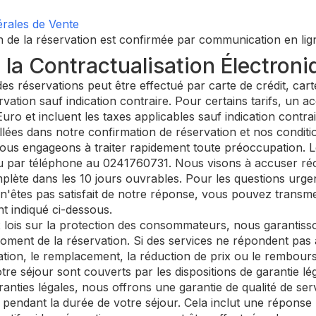
rales de Vente
 de la réservation est confirmée par communication en lign
la Contractualisation Électroni
s réservations peut être effectué par carte de crédit, car
rvation sauf indication contraire. Pour certains tarifs, un 
Euro et incluent les taxes applicables sauf indication contrai
lées dans notre confirmation de réservation et nos conditi
us engageons à traiter rapidement toute préoccupation. L
 par téléphone au 0241760731. Nous visons à accuser réce
lète dans les 10 jours ouvrables. Pour les questions urgen
n'êtes pas satisfait de notre réponse, vous pouvez transme
 indiqué ci-dessous.
ois sur la protection des consommateurs, nous garantiss
ment de la réservation. Si des services ne répondent pas à 
tion, le remplacement, la réduction de prix ou le rembour
otre séjour sont couverts par les dispositions de garantie lég
anties légales, nous offrons une garantie de qualité de ser
 pendant la durée de votre séjour. Cela inclut une répons