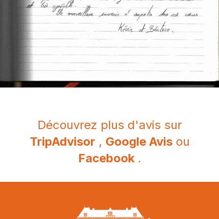
Découvrez plus d'avis sur
TripAdvisor
,
Google Avis
ou
Facebook
.