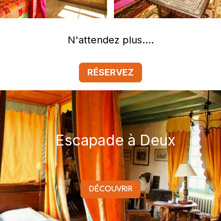
N'attendez plus....
RÉSERVEZ
Escapade à Deux
DÉCOUVRIR