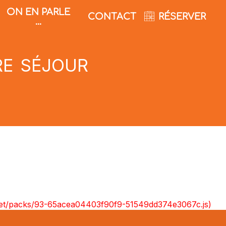
ON EN PARLE
CONTACT
RÉSERVER
...
re séjour
nt.net/packs/93-65acea04403f90f9-51549dd374e3067c.js)