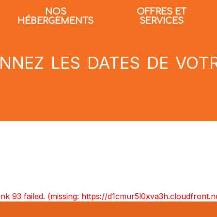
NOS
OFFRES ET
HÉBERGEMENTS
SERVICES
nnez les dates de vot
unk 93 failed. (missing: https://d1cmur5l0xva3h.cloudfro